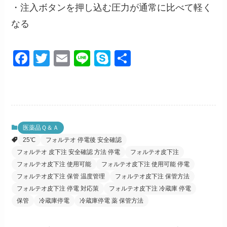
・注入ボタンを押し込む圧力が通常に比べて軽く
なる
F
T
E
Li
S
共
a
wi
m
n
ky
有
c
tt
ail
e
p
e
er
e
b
医薬品Ｑ＆Ａ
o
25℃
フォルテオ 停電後 安全確認
o
フォルテオ 皮下注 安全確認 方法 停電
フォルテオ皮下注
フォルテオ皮下注 使用可能
フォルテオ皮下注 使用可能 停電
k
フォルテオ皮下注 保管 温度管理
フォルテオ皮下注 保管方法
フォルテオ皮下注 停電 対応策
フォルテオ皮下注 冷蔵庫 停電
保管
冷蔵庫停電
冷蔵庫停電 薬 保管方法