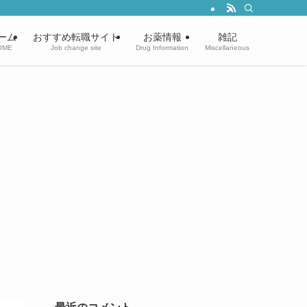
ーム
おすすめ転職サイト
お薬情報
雑記
OME
Job change site
Drug Information
Miscellaneous